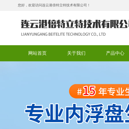
您好，欢迎访问连云港倍特立特技术有限公司！
网站首页
关于我们
产品中心
公司简介
铝制内浮盘（内
组装式储罐内浮
不锈钢内浮盘
不锈钢内浮顶
浮筒式内浮盘
全接液浮盘