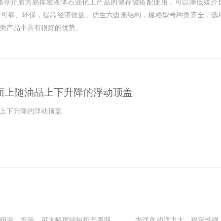
储存介质为易挥发液体石油化工产品的储存罐搭配使用，可以降低媒介
全可靠、环保，提高经济效益。仿生六边形结构，规格型号种类齐全，选
类产品中具有很好的优势。
面上随油品上下升降的浮动顶盖
上下升降的浮动顶盖
、组装、安装，可大幅度缩短投产周期。 内浮盘的浮力大，稳定性强