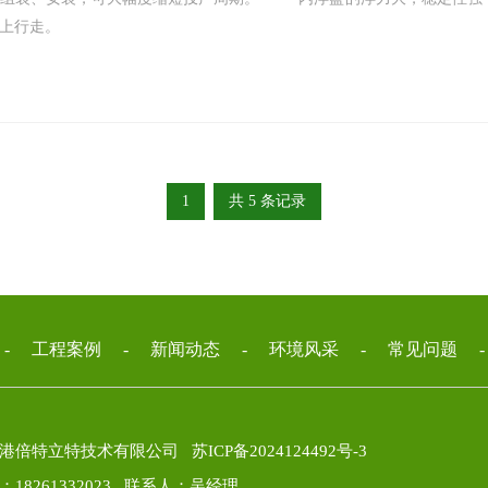
上行走。
1
共 5 条记录
-
工程案例
-
新闻动态
-
环境风采
-
常见问题
云港倍特立特技术有限公司
苏ICP备2024124492号-3
：18261332023 联系人：吴经理