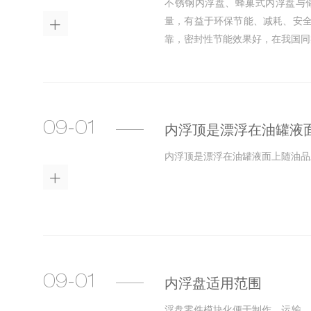
不锈钢内浮盘、蜂巢式内浮盘与
量，有益于环保节能、减耗、安

靠，密封性节能效果好，在我国同
09-01
内浮顶是漂浮在油罐液
内浮顶是漂浮在油罐液面上随油品

09-01
内浮盘适用范围
浮盘零件模块化便于制作、运输